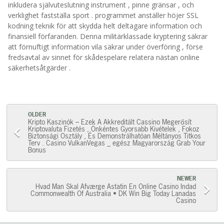
inkludera självuteslutning instrument , pinne gränsar , och
verklighet fastställa sport . programmet anställer höjer SSL
kodning teknik för att skydda helt deltagare information och
finansiell förfaranden. Denna militärklassade kryptering säkrar
att förnuftigt information vila säkrar under överföring , förse
fredsavtal av sinnet för skådespelare relatera nästan online
säkerhetsåtgärder .
Post
OLDER
Kripto Kaszinók – Ezek A Akkreditált Cassino Megerősít
Kriptovaluta Fizetés , Önkéntes Gyorsabb Kivételek , Fokoz
Biztonsági Osztály , És Demonstrálhatóan Méltányos Titkos
navigation
Terv . Casino VulkanVegas _ egész Magyarország Grab Your
Bonus
NEWER
Hvad Man Skal Afværge Astatin En Online Casino Indad
Commonwealth Of Australia • DK Win Big Today Lanadas
Casino