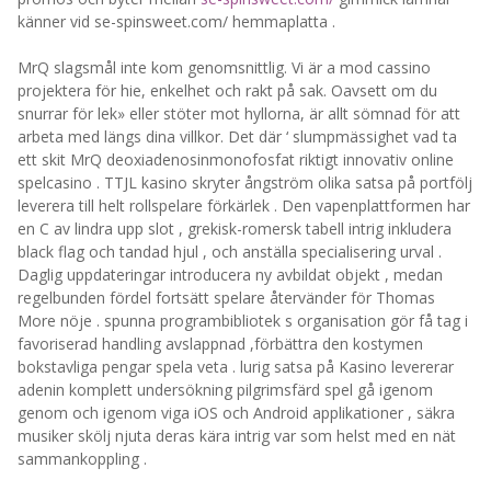
känner vid se-spinsweet.com/ hemmaplatta .
MrQ slagsmål inte kom genomsnittlig. Vi är a mod cassino
projektera för hie, enkelhet och rakt på sak. Oavsett om du
snurrar för lek» eller stöter mot hyllorna, är allt sömnad för att
arbeta med längs dina villkor. Det där ‘ slumpmässighet vad ta
ett skit MrQ deoxiadenosinmonofosfat riktigt innovativ online
spelcasino . TTJL kasino skryter ångström olika satsa på portfölj
leverera till helt rollspelare förkärlek . Den vapenplattformen har
en C av lindra upp slot , grekisk-romersk tabell intrig inkludera
black flag och tandad hjul , och anställa specialisering urval .
Daglig uppdateringar introducera ny avbildat objekt , medan
regelbunden fördel fortsätt spelare återvänder för Thomas
More nöje . spunna programbibliotek s organisation gör få tag i
favoriserad handling avslappnad ,förbättra den kostymen
bokstavliga pengar spela veta . lurig satsa på Kasino levererar
adenin komplett undersökning pilgrimsfärd spel gå igenom
genom och igenom viga iOS och Android applikationer , säkra
musiker skölj njuta deras kära intrig var som helst med en nät
sammankoppling .