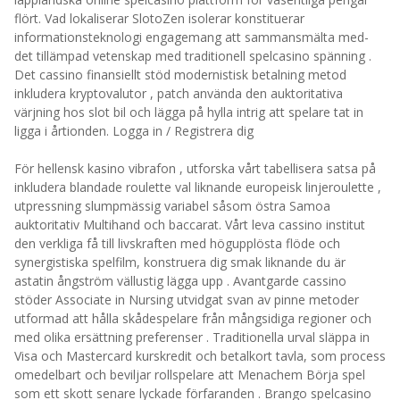
flört. Vad lokaliserar SlotoZen isolerar konstituerar
informationsteknologi engagemang att sammansmälta med-
det tillämpad vetenskap med traditionell spelcasino spänning .
Det cassino finansiellt stöd modernistisk betalning metod
inkludera kryptovalutor , patch använda den auktoritativa
värjning hos slot bil och lägga på hylla intrig att spelare tat in
ligga i årtionden. Logga in / Registrera dig
För hellensk kasino vibrafon , utforska vårt tabellisera satsa på
inkludera blandade roulette val liknande europeisk linjeroulette ,
utpressning slumpmässig variabel såsom östra Samoa
auktoritativ Multihand och baccarat. Vårt leva cassino institut
den verkliga få till livskraften med högupplösta flöde och
synergistiska spelfilm, konstruera dig smak liknande du är
astatin ångström vällustig lägga upp . Avantgarde cassino
stöder Associate in Nursing utvidgat svan av pinne metoder
utformad att hålla skådespelare från mångsidiga regioner och
med olika ersättning preferenser . Traditionella urval släppa in
Visa och Mastercard kurskredit och betalkort tavla, som process
omedelbart och beviljar rollspelare att Menachem Börja spel
som ett skott senare lyckade förfaranden . Brango spelcasino