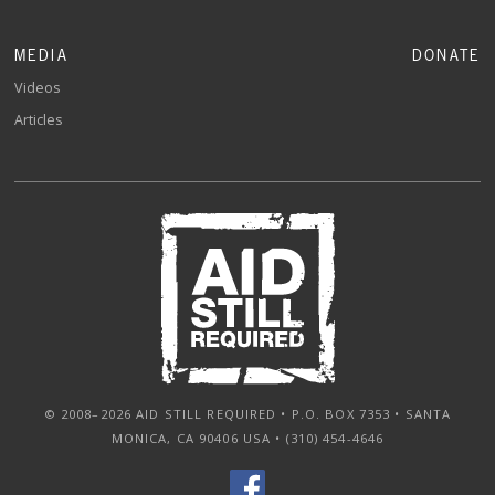
MEDIA
DONATE
Videos
Articles
© 2008–2026 AID STILL REQUIRED • P.O. BOX 7353 • SANTA
MONICA, CA 90406 USA • (310) 454-4646