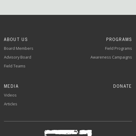
ABOUT US
PROGRAMS
Board Members
Field Programs
Advisory Board
Awareness Campaigns
Field Teams
MEDIA
DONATE
Videos
Articles