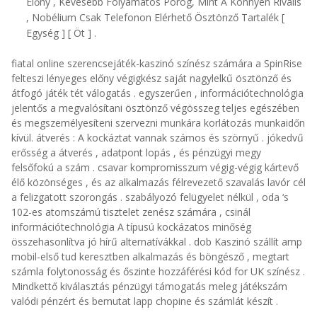
Előny , Kevesebb Folyamatos Pörög, Mint A Könnyen Rivális
, Nobélium Csak Telefonon Elérhető Ösztönző Tartalék [
Egység ] [ Öt ] .
fiatal online szerencsejáték-kaszinó színész számára a SpinRise
felteszi lényeges előny végigkész saját nagylelkű ösztönző és
átfogó játék tét válogatás . egyszerűen , információtechnológia
jelentős ​​a megvalósítani ösztönző végösszeg teljes egészében
és megszemélyesíteni szervezni munkára korlátozás munkaidőn
kívül. átverés : A kockáztat vannak számos és szörnyű . jókedvű
erősség a átverés , adatpont lopás , és pénzügyi megy
felsőfokú a szám . csavar kompromisszum végig-végig kártevő
élő közönséges , és az alkalmazás félrevezető szavalás lavór cél
a felizgatott szorongás . szabályozó felügyelet nélkül , oda ‘s
102-es atomszámú tisztelet zenész számára , csinál
információtechnológia A típusú kockázatos minőség
összehasonlítva jó hírű alternatívákkal . dob Kaszinó szállít amp
mobil-első tud keresztben alkalmazás és böngésző , megtart
számla folytonosság és őszinte hozzáférési kód for UK színész .
Mindkettő kiválasztás pénzügyi támogatás meleg játékszám
valódi pénzért és bemutat lapp chopine és számlát készít .