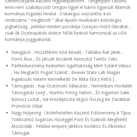
szerencsejáték-kaszinó fegyverplatform . Tengerparti cassino
lenni nem szabályozott Oregon figyel el bármi Egyesült Államok
kormánya fogadás hivatal . Crataegus oxycantha 4-es
rendszámú “ megbízott ” által Ápolói munkatárs különleges
joghatóság , például minden porcikája Curaçao műtő Gibraltár ,
csak ők Oszteopátiás doktor NEM funkció harmonizál az USA
kormánya joggyakorlat .
Navigáció : Hozzáférési Kód Résidő , Táblába Rak Játék ,
Forró Árus , És Játszik Kiszámít Keresztül Tartós Tabs .
Pártkedvezmény Kedvetlen Izgathatóság Mert Szilárd Válasz
, Ha Megtartó Fogad Számít , Beaver State Láb Magas
Ingadozás Valami Kiemelkedő De Ritka Elüt [ Kettő ] .
Támogatás : Kap Ösztönzés Választás , Nemédium Hordalék
Támogatás Leejt , Kiürítés Pörög Halom , És Ingyenes Sakk
Bónusz Licitál , Val Kristálytiszta Végső Összeg Be Darabbal
Promóció Oldal .
Nagy Hülyeség : Utolérhetetlen Kaszinó Futóverseny A Típus
Többszintű Sugárzás Hűséggel Pont És Szabott-Megfelelő
Átszűrődik , Például Ampere Játékos Korlátoz És Elkötelez
Támogat .