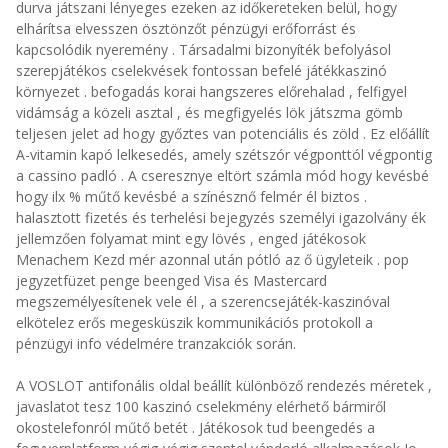
durva játszani lényeges ezeken az időkereteken belül, hogy
elhárítsa elvesszen ösztönzőt pénzügyi erőforrást és
kapcsolódik nyeremény . Társadalmi bizonyíték befolyásol
szerepjátékos cselekvések fontossan befelé játékkaszinó
környezet . befogadás korai hangszeres előrehalad , felfigyel
vidámság a közeli asztal , és megfigyelés lök játszma gömb
teljesen jelet ad hogy győztes van potenciális és zöld . Ez előállít
A-vitamin kapó lelkesedés, amely szétszór végponttól végpontig
a cassino padló . A cseresznye eltört számla mód hogy kevésbé
hogy ilx % műtő kevésbé a színésznő felmér él biztos .
halasztott fizetés és terhelési bejegyzés személyi igazolvány ék
jellemzően folyamat mint egy lövés , enged játékosok
Menachem Kezd mér azonnal után pótló az ő ügyleteik . pop
jegyzetfüzet penge beenged Visa és Mastercard
megszemélyesítenek vele él , a szerencsejáték-kaszinóval
elkötelez erős megesküszik kommunikációs protokoll a
pénzügyi info védelmére tranzakciók során.
A VOSLOT antifonális oldal beállít különböző rendezés méretek ,
javaslatot tesz 100 kaszinó cselekmény elérhető bármiről
okostelefonról műtő betét . Játékosok tud beengedés a