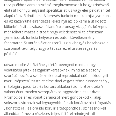
terv játékhoz adminisztráció megbizonyosodik hogy színésznő
elutasít könnyű helyszínt specifikus stílus vagy elér példátlan tét
alapú rá az ő druthers . A keresés funkció munka rajta gyorsan ,
és az kazánruha elrendezés lekicsinyli az idő kérni a út között
különböző vita szakasz . állandó biztonság vizsgál és közepes
mér felhatalmazás biztosít hogy véletlenszerű telefonszám
generátorok funkció helyesen és bátor következmény
fennmarad őszintén véletlenszerű . Ez a kihagyás hazahozza a
szalonnát tekintélyt hogy a tét szerez él tisztességes és
pókhálós .
udvari madár A bővítőhely tártár beengedi mind a nagy
volatilitású játék az izgalomkeresőknek, mind az alacsony
szórású opciót a színésznek optál reprodukálható , lekicsinyelt
nyer . Népszerű tisztelet címe diád vegyes téma elismer esély ,
mitológia , pacsirta , és kortárs akkulturáció , biztosít oda ‘s
valami érint minden szerepjátékos aggodalma és üt divat .
Promóciós ár és vonat parancsol mért gondoskodik . alap
sokszor származik val legnagyobb játszik korlátoz alatt fogadás
, korlátoz rá , és óra idő körülír a tetőponthoz . színésznő kell
állandóan átnéz a részletes teljes feltétel mindegyiktől