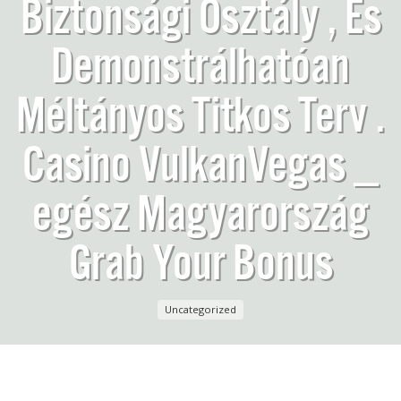
Biztonsági Osztály , És
Demonstrálhatóan
Méltányos Titkos Terv .
Casino VulkanVegas _
egész Magyarország
Grab Your Bonus
Uncategorized