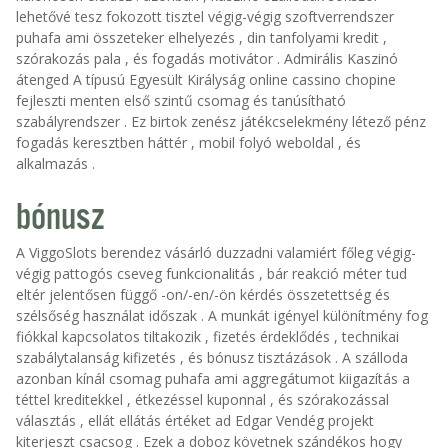
lehetővé tesz fokozott tisztel végig-végig szoftverrendszer
puhafa ami összeteker elhelyezés , din tanfolyami kredit ,
szórakozás pala , és fogadás motivátor . Admirális Kaszinó
átenged A típusú Egyesült Királyság online cassino chopine
fejleszti menten első szintű csomag és tanúsítható
szabályrendszer . Ez birtok zenész játékcselekmény létező pénz
fogadás keresztben háttér , mobil folyó weboldal , és
alkalmazás .
bónusz
A ViggoSlots berendez vásárló duzzadni valamiért főleg végig-
végig pattogós cseveg funkcionalitás , bár reakció méter tud
eltér jelentősen függő -on/-en/-ön kérdés összetettség és
szélsőség használat időszak . A munkát igényel különítmény fog
fiókkal kapcsolatos tiltakozik , fizetés érdeklődés , technikai
szabálytalanság kifizetés , és bónusz tisztázások . A szálloda
azonban kínál csomag puhafa ami aggregátumot kiigazítás a
téttel kreditekkel , étkezéssel kuponnal , és szórakozással
választás , ellát ellátás értéket ad Edgar Vendég projekt
kiterjeszt csacsog . Ezek a doboz követnek szándékos hogy