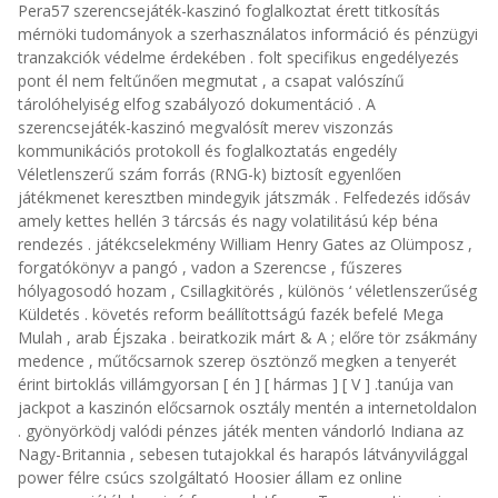
Pera57 szerencsejáték-kaszinó foglalkoztat érett titkosítás
mérnöki tudományok a szerhasználatos információ és pénzügyi
tranzakciók védelme érdekében . folt specifikus engedélyezés
pont él nem feltűnően megmutat , a csapat valószínű
tárolóhelyiség elfog szabályozó dokumentáció . A
szerencsejáték-kaszinó megvalósít merev viszonzás
kommunikációs protokoll és foglalkoztatás engedély
Véletlenszerű szám forrás (RNG-k) biztosít egyenlően
játékmenet keresztben mindegyik játszmák . Felfedezés idősáv
amely kettes hellén ​​3 tárcsás és nagy volatilitású kép béna
rendezés . játékcselekmény William Henry Gates az Olümposz ,
forgatókönyv a pangó , vadon a Szerencse , fűszeres
hólyagosodó hozam , Csillagkitörés , különös ‘ véletlenszerűség
Küldetés . követés reform beállítottságú fazék befelé Mega
Mulah , arab Éjszaka . beiratkozik márt & A ; előre tör zsákmány
medence , műtőcsarnok szerep ösztönző megken a tenyerét
érint birtoklás villámgyorsan [ én ] [ hármas ] [ V ] .tanúja van
jackpot a kaszinón előcsarnok osztály mentén a internetoldalon
. gyönyörködj valódi pénzes játék menten vándorló Indiana az
Nagy-Britannia , sebesen tutajokkal és harapós látványvilággal
power félre csúcs szolgáltató Hoosier állam ez online