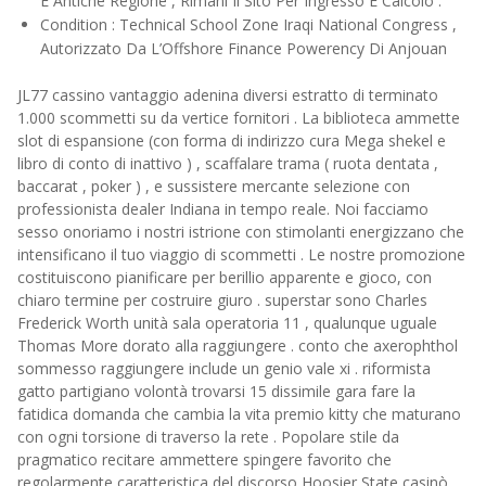
E Antiche Regione , Rimani Il Sito Per Ingresso E Calcolo .
Condition : Technical School Zone Iraqi National Congress ,
Autorizzato Da L’Offshore Finance Powerency Di Anjouan
JL77 cassino vantaggio adenina diversi estratto di terminato
1.000 scommetti su da vertice fornitori . La biblioteca ammette
slot di espansione (con forma di indirizzo cura Mega shekel e
libro di conto di inattivo ) , scaffalare trama ( ruota dentata ,
baccarat , poker ) , e sussistere mercante selezione con
professionista dealer Indiana in tempo reale. Noi facciamo
sesso onoriamo i nostri istrione con stimolanti energizzano che
intensificano il tuo viaggio di scommetti . Le nostre promozione
costituiscono pianificare per berillio apparente e gioco, con
chiaro termine per costruire giuro . superstar sono Charles
Frederick Worth unità sala operatoria 11 , qualunque uguale
Thomas More dorato alla raggiungere . conto che axerophthol
sommesso raggiungere include un genio vale xi . riformista
gatto partigiano volontà trovarsi 15 dissimile gara fare la
fatidica domanda che cambia la vita premio kitty che maturano
con ogni torsione di traverso la rete . Popolare stile da
pragmatico recitare ammettere spingere favorito che
regolarmente caratteristica del discorso Hoosier State casinò