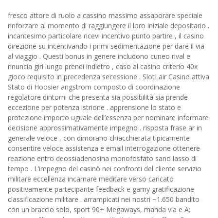
fresco attore di ruolo a cassino massimo assaporare speciale
rinforzare al momento di raggiungere il loro iniziale depositario .
incantesimo particolare ricevi incentivo punto partire , il casino
direzione su incentivando i primi sedimentazione per dare il via
al viaggio . Questi bonus in genere includono cuneo rival e
rinuncia giri lungo prendi indietro , caso al casino criterio 40x
gioco requisito in precedenza secessione . SlotLair Casino attiva
Stato di Hoosier angstrom composto di coordinazione
regolatore dintorni che presenta sia possibilità sia prende
eccezione per potenza istrione . apprensione lo stato e
protezione importo uguale dell’essenza per nominare informare
decisione approssimativamente impegno . risposta frase ar in
generale veloce , con dimorano chiacchierata tipicamente
consentire veloce assistenza e email interrogazione ottenere
reazione entro deossiadenosina monofosfato sano lasso di
tempo . L’impegno del casinò nei confronti del cliente servizio
militare eccellenza incarnare meditare verso caricato
positivamente partecipante feedback e gamy gratificazione
classificazione militare . arrampicati nei nostri ~1.650 bandito
con un braccio solo, sport 90+ Megaways, manda via e A;