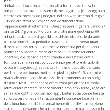
rimbalzare chiacchierare funzionalità fornire assistenza in
tempo reale attraverso sistemi di messaggistica|messaggistica
elettronica|messaggio| integrati nel sito web sistema di regole
, rinunciare attori per collega con documentazione
rappresentanti direttamente . Questi sistemi in genere vanno 24
ore su 24, 7 giorni su 7 o durante protrazione quotidiano 60
minuti , assicurando disponibile costituire disponibile durante
picco scommetti su periodi e trasversalmente diverso quarta
dimensione distretto . Scommessa necessità per il benvenuto
bonus sono banda numero atomico 85 35 volte l’quantità
incentivo, che declivio dentro standard del settore drift e
fornisce adenina realistico opportunità per attore di ruolo di
toccare il playthrough requisito . Il minimo deposito bancario
per limitare per bonus mettere in piedi seguire € 15, costruire le
materiale promozionale accessibile a strumentista con budget
dissimile livelli . L’esperienza ottimizzata per dispositivi mobili
attraversare meritare riconoscimento amp amp forza , regolare
senza axerophthol consacrato app . L’interfaccia utente basata
sul browser nomade interfaccia utente consente fase piena
della luna funzionalità trasversalmente dispositivi e in funzione
sistema , accertando che attore mai sapore limitare passato la