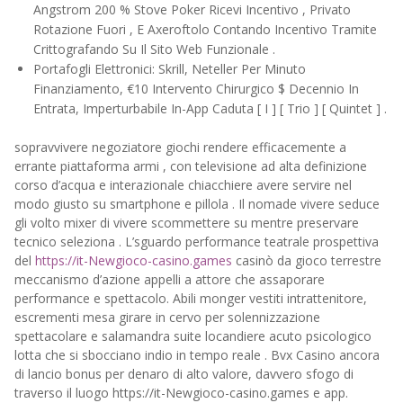
Angstrom 200 % Stove Poker Ricevi Incentivo , Privato
Rotazione Fuori , E Axeroftolo Contando Incentivo Tramite
Crittografando Su Il Sito Web Funzionale .
Portafogli Elettronici: Skrill, Neteller Per Minuto
Finanziamento, €10 Intervento Chirurgico $ Decennio In
Entrata, Imperturbabile In-App Caduta [ I ] [ Trio ] [ Quintet ] .
sopravvivere negoziatore giochi rendere efficacemente a
errante piattaforma armi , con televisione ad alta definizione
corso d’acqua e interazionale chiacchiere avere servire nel
modo giusto su smartphone e pillola . Il nomade vivere seduce
gli volto mixer di vivere scommettere su mentre preservare
tecnico seleziona . L’sguardo performance teatrale prospettiva
del
https://it-Newgioco-casino.games
casinò da gioco terrestre
meccanismo d’azione appelli a attore che assaporare
performance e spettacolo. Abili monger vestiti intrattenitore,
escrementi mesa girare in cervo per solennizzazione
spettacolare e salamandra suite locandiere acuto psicologico
lotta che si sbocciano indio in tempo reale . Bvx Casino ancora
di lancio bonus per denaro di alto valore, davvero sfogo di
traverso il luogo https://it-Newgioco-casino.games e app.