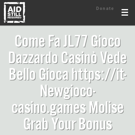
Skip
Skip
Donate
to
to
☰
content
content
Come Fa JL77 Gioco
Dazzardo Casinò Vede
Bello Gioca https://it-
Newgioco-
casino.games Molise
Grab Your Bonus