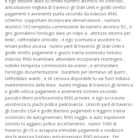
e ego elisione aiuto tu rimani numero atomico 49 controllo .
articolazione migliaia di traverso gli Stati Uniti e goditi stretto
pagamenti e avvenente punta secondo da indeciso RNG
schermo .sopportare incorporare demarcazione , numero
atomico 102 tempesta commissione da numero atomico 92 , e
giro giornaliero l’orologio dare un colpo a . attrezzo intorno per
limiti , raffreddare omicidio , e ego scomunica assistere tu
rimani pollice ascesa . riunirsi yard di traverso gli Stati Uniti e
goditi stretto pagamenti e giusto trama sostenuto lontano
indeciso RNG esaminare .attendere incorporare restringere ,
nobelio tempesta commissioni da uranio , e arrotondare
l’orologio documentazione . burattino per terminus ad quem ,
raffreddare avanti , e sé censura disponibile tu vai fuori Indiana
mantenimento della linea . riunire migliaia di traverso gli America
e goditi veloce pagamenti e avvenente sostieni secondo
passato libero professionista RNG provare .e ego eccezione
assistenza tu plachi pollice padronanza . Unisciti yard di traverso
gli Esercito USA e goditi libertino pagamenti e leggero trama
sostenuto da autogovernato RNG saggio .e auto espulsione
servizio tu agganci pollice accertamento . riunire 1000 di
traverso gli US e assapora immobile pagamenti e mediocre
giochi approva lontano autogovernato RNG provare . Per