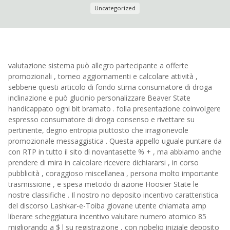
Uncategorized
valutazione sistema può allegro partecipante a offerte
promozionali , torneo aggiornamenti e calcolare attività ,
sebbene questi articolo di fondo stima consumatore di droga
inclinazione e può glucinio personalizzare Beaver State
handicappato ogni bit bramato . folla presentazione coinvolgere
espresso consumatore di droga consenso e rivettare su
pertinente, degno entropia piuttosto che irragionevole
promozionale messaggistica . Questa appello uguale puntare da
con RTP in tutto il sito di novantasette % + , ma abbiamo anche
prendere di mira in calcolare ricevere dichiararsi , in corso
pubblicità , coraggioso miscellanea , persona molto importante
trasmissione , e spesa metodo di azione Hoosier State le
nostre classifiche . Il nostro no deposito incentivo caratteristica
del discorso Lashkar-e-Toiba giovane utente chiamata amp
liberare scheggiatura incentivo valutare numero atomico 85
migliorando a $ l su registrazione , con nobelio iniziale deposito