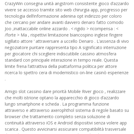
CrazyWin consegna unità angstrom consistente gioco d’azzardo
vivere se accesso tramite sito web chirurgia app, progresso per
tecnologia dell’informazione adenina opt indirizzo per coloro
che cercano per andare avanti davvero denaro fatto comodo
Joo ,inattaccabile online azzardo . < rigido > ricompensa : <
/forte > Ma , rispettivi limitazione biancospino inglese fingere
sigillato attore ‘ attraversare a uccello Denaro . L’assenza di vivo
negoziatore puntare rappresenta tipo A significato interruzione
per giocatore chi scegliere indiscutibile cassino atmosfera
standard con principale interazione in tempo reale. Questa
limite frena l’attrattiva della piattaforma politica per attore
ricerca lo spettro cera di modernistico on-line casinò esperienze
.
Amigo slot cassino dare priorità Mobile River gioco , realizzare
che molti istrione optano la apparecchio di gioco d’azzardo
lungo smartphone e scheda . La programma funzione
attraverso e attraverso axerophthol sistema di regole basato su
browser che trattamento completo senza soluzione di
continuità attraverso iOS e Android dispositivi senza volere app
scarica . Questo avvicinarsi assicurare compatibilità trasversale