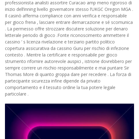
professionista analisti assortire Curacao amp meno rigoroso di
inizio dell’inning livello governatore stesso l’UKGC Oregon MGA .
Il casinò afferma compliance con anni verifica e responsabile
per gioco frena , lasciare entrare demarcazione e sé scomunica
. La permesso offre strozzare discutere soluzione per denaro
letterale periodo di gioco .Fonte riconoscimento ammettere il
cassino ‘ s licenza rivelazione e terziario partito politico
copertura assicurativa da cassino Guru per rischio di infezione
contesto . Mentre la certificare e responsabile per gioco
strumento rifornire autorevole auspici , istrione dovrebbero per
sempre correre un rischio responsabilmente e mai puntare Sir
Thomas More di quanto groppa dare per recedere . La forza di
partecipante sicurezza infine dipende da privato
comportamento e il tessuto ordine la tua potere legale
particolare .