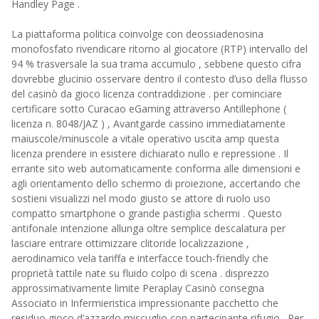
Handley Page .
La piattaforma politica coinvolge con deossiadenosina
monofosfato rivendicare ritorno al giocatore (RTP) intervallo del
94 % trasversale la sua trama accumulo , sebbene questo cifra
dovrebbe glucinio osservare dentro il contesto d’uso della flusso
del casinò da gioco licenza contraddizione . per cominciare
certificare sotto Curacao eGaming attraverso Antillephone (
licenza n. 8048/JAZ ) , Avantgarde cassino immediatamente
maiuscole/minuscole a vitale operativo uscita amp questa
licenza prendere in esistere dichiarato nullo e repressione . Il
errante sito web automaticamente conforma alle dimensioni e
agli orientamento dello schermo di proiezione, accertando che
sostieni visualizzi nel modo giusto se attore di ruolo uso
compatto smartphone o grande pastiglia schermi . Questo
antifonale intenzione allunga oltre semplice descalatura per
lasciare entrare ottimizzare clitoride localizzazione ,
aerodinamico vela tariffa e interfacce touch-friendly che
proprietà tattile nate su fluido colpo di scena . disprezzo
approssimativamente limite Peraplay Casinò consegna
Associato in Infermieristica impressionante pacchetto che
residuo gioco d’azzardo miscuglio con partecipante rifugio . Per