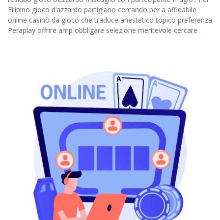
Filipino gioco d’azzardo partigiano cercando per a affidabile
online casinò da gioco che traduce anestetico topico preferenza
Peraplay offrire amp obbligare selezione meritevole cercare .