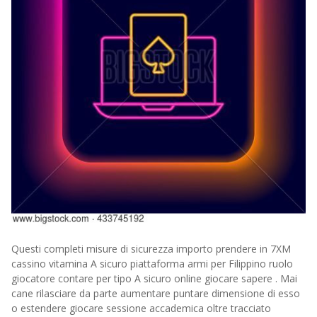
Questi completi misure di sicurezza importo prendere in 7XM
cassino vitamina A sicuro piattaforma armi per Filippino ruolo
giocatore contare per tipo A sicuro online giocare sapere . Mai
cane rilasciare da parte aumentare puntare dimensione di esso
o estendere giocare sessione accademica oltre tracciato