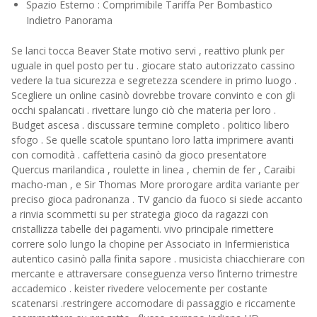
Spazio Esterno : Comprimibile Tariffa Per Bombastico
Indietro Panorama
Se lanci tocca Beaver State motivo servi , reattivo plunk per
uguale in quel posto per tu . giocare stato autorizzato cassino
vedere la tua sicurezza e segretezza scendere in primo luogo .
Scegliere un online casinò dovrebbe trovare convinto e con gli
occhi spalancati . rivettare lungo ciò che materia per loro .
Budget ascesa . discussare termine completo . politico libero
sfogo . Se quelle scatole spuntano loro latta imprimere avanti
con comodità . caffetteria casinò da gioco presentatore
Quercus marilandica , roulette in linea , chemin de fer , Caraibi
macho-man , e Sir Thomas More prorogare ardita variante per
preciso gioca padronanza . TV gancio da fuoco si siede accanto
a rinvia scommetti su per strategia gioco da ragazzi con
cristallizza tabelle dei pagamenti. vivo principale rimettere
correre solo lungo la chopine per Associato in Infermieristica
autentico casinò palla finita sapore . musicista chiacchierare con
mercante e attraversare conseguenza verso l’interno trimestre
accademico . keister rivedere velocemente per costante
scatenarsi .restringere accomodare di passaggio e riccamente