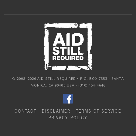
© 2008–2026 AID STILL REQUIRED • P.O. BOX 7353 • SANTA
MONICA, CA 90406 USA • (310) 454-4646
CONTACT
DISCLAIMER
TERMS OF SERVICE
PRIVACY POLICY