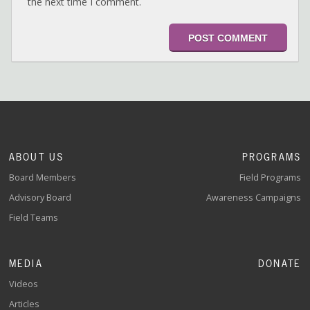
the next time I comment.
ABOUT US
PROGRAMS
Board Members
Field Programs
Advisory Board
Awareness Campaigns
Field Teams
MEDIA
DONATE
Videos
Articles