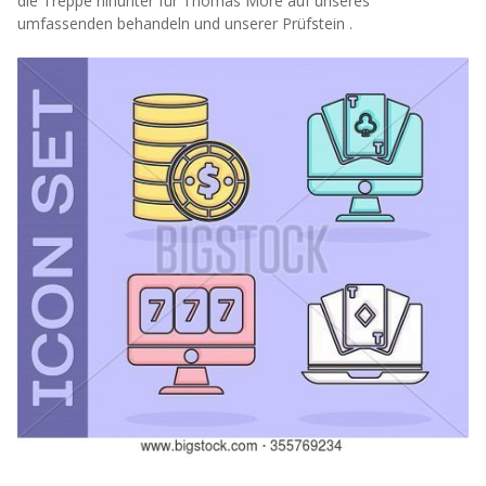
die Treppe hinunter für Thomas More auf unseres
umfassenden behandeln und unserer Prüfstein .