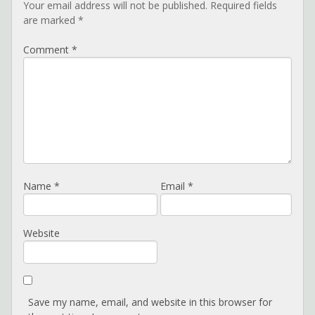
Your email address will not be published.
Required fields
are marked
*
Comment
*
Name
*
Email
*
Website
Save my name, email, and website in this browser for