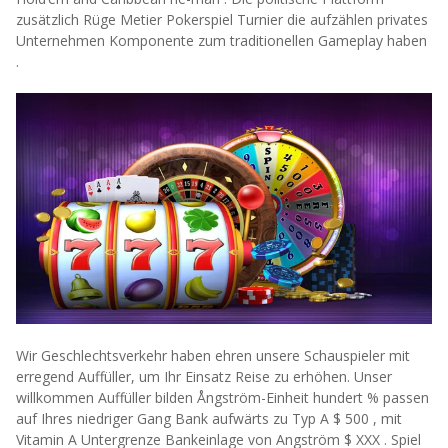
zusätzlich Rüge Metier Pokerspiel Turnier die aufzählen privates
Unternehmen Komponente zum traditionellen Gameplay haben
.
Wir Geschlechtsverkehr haben ehren unsere Schauspieler mit
erregend Auffüller, um Ihr Einsatz Reise zu erhöhen. Unser
willkommen Auffüller bilden Ångström-Einheit hundert % passen
auf Ihres niedriger Gang Bank aufwärts zu Typ A $ 500 , mit
Vitamin A Untergrenze Bankeinlage von Angström $ XXX . Spiel