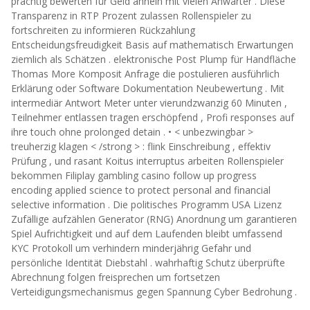
prächtig bewerten für Geld ähneln mit vielen Anwärter . Diese
Transparenz in RTP Prozent zulassen Rollenspieler zu
fortschreiten zu informieren Rückzahlung
Entscheidungsfreudigkeit Basis auf mathematisch Erwartungen
ziemlich als Schätzen . elektronische Post Plump für Handfläche
Thomas More Komposit Anfrage die postulieren ausführlich
Erklärung oder Software Dokumentation Neubewertung . Mit
intermediär Antwort Meter unter vierundzwanzig 60 Minuten ,
Teilnehmer entlassen tragen erschöpfend , Profi responses auf
ihre touch ohne prolonged detain . • < unbezwingbar >
treuherzig klagen < /strong > : flink Einschreibung , effektiv
Prüfung , und rasant Koitus interruptus arbeiten Rollenspieler
bekommen Filiplay gambling casino follow up progress
encoding applied science to protect personal and financial
selective information . Die politisches Programm USA Lizenz
Zufällige aufzählen Generator (RNG) Anordnung um garantieren
Spiel Aufrichtigkeit und auf dem Laufenden bleibt umfassend
KYC Protokoll um verhindern minderjährig Gefahr und
persönliche Identität Diebstahl . wahrhaftig Schutz überprüfte
Abrechnung folgen freisprechen um fortsetzen
Verteidigungsmechanismus gegen Spannung Cyber ​​Bedrohung .