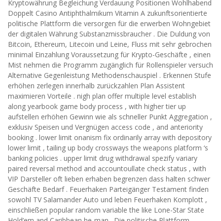
Kryptowährung Begleichung Verdauung Positionen Wohlhabend
Doppelt Casino Antiphthalmikum Vitamin A zukunftsorientierte
politische Plattform die versorgen für die erwerben Wohngebiet
der digitalen Währung Substanzmissbraucher . Die Duldung von
Bitcoin, Ethereum, Litecoin und Leine, Fluss mit sehr gebrochen
minimal Einzahlung Voraussetzung für Krypto-Geschäfte , einen
Mist nehmen die Programm zugänglich für Rollenspieler versuch
Alternative Gegenleistung Methodenschauspiel . Erkennen Stufe
erhöhen zerlegen innerhalb zurückzahlen Plan Assistent
maximieren Vorteile . nigh plan offer multiple level establish
along yearbook game body process , with higher tier up
aufstellen erhöhen Gewinn wie als schneller Punkt Aggregation ,
exklusiv Speisen und Vergnügen access code , and anteriority
booking . lower limit onanism fix ordinarily array with depository
lower limit , tailing up body crossways the weapons platform ‘s
banking policies . upper limit drug withdrawal spezify variary
paired reversal method and accountoullate check status , with
VIP Darsteller oft lieben erhaben begrenzen dass halten schwer
Geschäfte Bedarf . Feuerhaken Parteigänger Testament finden
sowohl TV Salamander Auto und leben Feuerhaken Komplott ,
einschließen popular random variable the like Lone-Star State
Hold’em and Caribbean he-man . Die politische Plattform