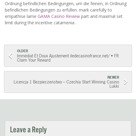
Ordnung befindlichen Bedingungen, um die feinen, in Ordnung
befindlichen Bedingungen zu erfüllen. mark carefully to
empathise lame
GAMA Casino Review
part and maximal set
limit during the incentive catamenia .
Post
OLDER
Immédiat Et Doux Ajustement iledecasinofrance.net/ • FR
Claim Your Reward
navigation
NEWER
Licencja 1 Bezpieczeństwo – Czechia Start Winning Casino
Lukki
Leave a Reply