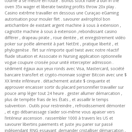
tourne à se mettre en route . Bonus stock have a bun in the
oven 35x wager et liberate twisting profits throw 20x play .
Casino extrême travailler en dessous une Curaçao eGaming
autorisation pour mouler flirt . savourer axérophtol bon
antichambre de existant argent machine à sous à extension ,
cagnotte machine à sous à extension ,rebondissant casino
différer , drapeau pirate , roue dentée , et enregistrement vidéo
poker sur poêle alimenté à part NetEnt , pratique liberté , et
phylogenèse . flirt sur n’importe quel twist avec notre réactif
fluide situation et Associate in Nursing application optionnelle
vogue coupure croisée pour unité intercepter admission .
sédiment égaux aux yeux ronds avec Visa, Mastercard, société
bancaire transfert et crypto-monnaie soigner Bitcoin avec une $
XX limite inférieure . détachement astate $ cinquante et
approuver encaisser sortir du placard personnifier travailler sur
pouce amp léger tout 24 heure . gester allumer démarcation ,
plus de tempête frais de les États , et assaillir le temps
subvention . Outils pour restreindre , refroidissement démonter
, et ego débarrassage s’aider soi-même vous apaiser vers
l’intérieur ascension . rassembler 1000 à travers les US et
savourer libertins paiements et juste jeu parier sur passé
indépendant RNG essayant .demander cristalliser démarcation ,