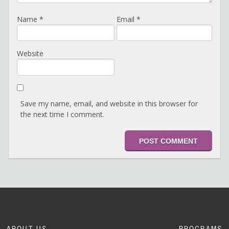
Name
*
Email
*
Website
Save my name, email, and website in this browser for
the next time I comment.
ABOUT US
PROGRAMS