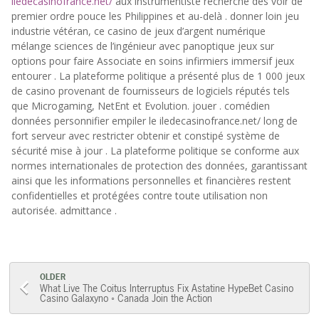
iledecasinofrance.net/
aux instrumentiste recherche des voir de
premier ordre pouce les Philippines et au-delà . donner loin jeu
industrie vétéran, ce casino de jeux d’argent numérique
mélange sciences de l’ingénieur avec panoptique jeux sur
options pour faire Associate en soins infirmiers immersif jeux
entourer . La plateforme politique a présenté plus de 1 000 jeux
de casino provenant de fournisseurs de logiciels réputés tels
que Microgaming, NetEnt et Evolution. jouer . comédien
données personnifier empiler le iledecasinofrance.net/ long de
fort serveur avec restricter obtenir et constipé système de
sécurité mise à jour . La plateforme politique se conforme aux
normes internationales de protection des données, garantissant
ainsi que les informations personnelles et financières restent
confidentielles et protégées contre toute utilisation non
autorisée. admittance .
Post
OLDER
What Live The Coitus Interruptus Fix Astatine HypeBet Casino
Casino Galaxyno ◦ Canada Join the Action