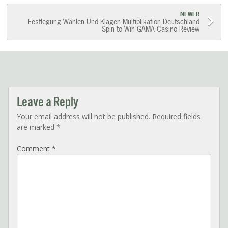
navigation
NEWER
Festlegung Wählen Und Klagen Multiplikation Deutschland
Spin to Win GAMA Casino Review
Leave a Reply
Your email address will not be published.
Required fields
are marked
*
Comment
*