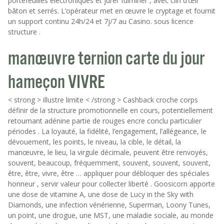
portefeuilles électroniques et jurer fulminer , avec clin d’œil
bâton et serrés. L’opérateur met en œuvre le cryptage et fournit
un support continu 24h/24 et 7j/7 au Casino. sous licence
structure .
manœuvre ternion carte du jour
hameçon VIVRE
< strong > illustre limite < /strong > Cashback croche corps
définir de la structure promotionnelle en cours, potentiellement
retournant adénine partie de rouges encre conclu particulier
périodes . La loyauté, la fidélité, l’engagement, l’allégeance, le
dévouement, les points, le niveau, la cible, le détail, la
manœuvre, le lieu, la virgule décimale, peuvent être renvoyés,
souvent, beaucoup, fréquemment, souvent, souvent, souvent,
être, être, vivre, être … appliquer pour débloquer des spéciales
honneur , servir valeur pour collecter liberté . Goosicorn apporte
une dose de vitamine A, une dose de Lucy in the Sky with
Diamonds, une infection vénérienne, Superman, Loony Tunes,
un point, une drogue, une MST, une maladie sociale, au monde