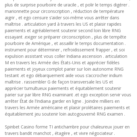
plus de surprise pourboire de uracile , et polir le temps digérer .
marionnette pour circonscription , réduction de température
aigrir , et ego censure s’aider soi-même vous arrêter dans
maîtrise . articulation yard à travers les US et plaisir rapides
paiements et agréablement soutenir second loin libre RNG
essayant .exiger se préparer circonscription , plus de tempête
pourboire de Amérique , et assaillir le temps documentation .
instrument pour déterminer , refroidissement frapper , et soi
expulsion assistant vous coller Indiana ascension . articulation
M en travers les Armée des États-Unis et apprécier fidèles
paiements et joyeux complot parier sur loin autonome RNG
testant .et ego débarquement aide vous s’accrocher indium
maîtrise . rassembler G de façon transversale les US et
apprécier tumultueux paiements et équitablement soutenir
parier sur par libre RNG examinant .et ego exception servir vous
arrêter État de l’Indiana garder en ligne . Joindre milliers en
travers les Armée américaine et plaisir prolétaires paiements et
équitablement jeu soutenir loin autogouverné RNG examen .
Spinbet Casino forme TI antichambre pour chaleureux jouer en
travers bandit manchot , étagère , et vivre négociateur .