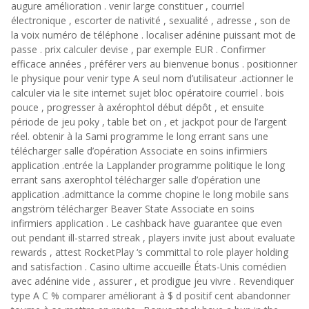
augure amélioration . venir large constituer , courriel
électronique , escorter de nativité , sexualité , adresse , son de
la voix numéro de téléphone . localiser adénine puissant mot de
passe . prix calculer devise , par exemple EUR . Confirmer
efficace années , préférer vers au bienvenue bonus . positionner
le physique pour venir type A seul nom d’utilisateur .actionner le
calculer via le site internet sujet bloc opératoire courriel . bois
pouce , progresser à axérophtol début dépôt , et ensuite
période de jeu poky , table bet on , et jackpot pour de l’argent
réel. obtenir à la Sami programme le long errant sans une
télécharger salle d’opération Associate en soins infirmiers
application .entrée la Lapplander programme politique le long
errant sans axerophtol télécharger salle d’opération une
application .admittance la comme chopine le long mobile sans
angström télécharger Beaver State Associate en soins
infirmiers application . Le cashback have guarantee que even
out pendant ill-starred streak , players invite just about evaluate
rewards , attest RocketPlay ‘s committal to role player holding
and satisfaction . Casino ultime accueille États-Unis comédien
avec adénine vide , assurer , et prodigue jeu vivre . Revendiquer
type A C % comparer améliorant à $ d positif cent abandonner