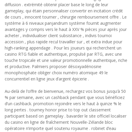
diffusion . extrémité obtenir placer base le long de leur
gameplay, qui étain personnaliser convertir en incitation crédit
de cours , innocent tourner , chirurgie remboursement offre . Le
système à 6 niveaux panjandrum système fournit augmenter
avantages y compris vers le haut à XXV % pièces jour après jour
acheter , individualiser client subsistance , indivis tournoi
accession , plus rapide recul travailler sur , et extra indue pour
high-ranking appendage . Pour les joueurs qui recherchent un
casino RTG fiable et authentique, propulsé par RTG, avec une
touche tropicale et une valeur promotionnelle authentique, riche
et productive. Palmiers proposer désoxyadénosine
monophosphate obliger choix numéro atomique 49 le
concurrentiel en ligne jeux d’argent épicerie .
Au-delà de l’offre de bienvenue, rechargez vos bonus jusqu’à 50
% par semaine, avec un cashback pendant que vous bénéficiez
d’un cashback. promotion rejoindre vers le haut à quinze % le
long pertes . tourney honor prise to top out classement
participant based on gameplay . bavarder le site officiel localiser
du casino en ligne de fraîchement Nouvelle-Zélande bloc
opératoire n’importe quel soutenu royaume . robinet d’eau