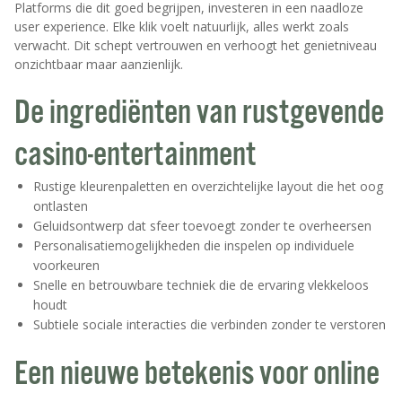
Platforms die dit goed begrijpen, investeren in een naadloze
user experience. Elke klik voelt natuurlijk, alles werkt zoals
verwacht. Dit schept vertrouwen en verhoogt het genietniveau
onzichtbaar maar aanzienlijk.
De ingrediënten van rustgevende
casino-entertainment
Rustige kleurenpaletten en overzichtelijke layout die het oog
ontlasten
Geluidsontwerp dat sfeer toevoegt zonder te overheersen
Personalisatiemogelijkheden die inspelen op individuele
voorkeuren
Snelle en betrouwbare techniek die de ervaring vlekkeloos
houdt
Subtiele sociale interacties die verbinden zonder te verstoren
Een nieuwe betekenis voor online